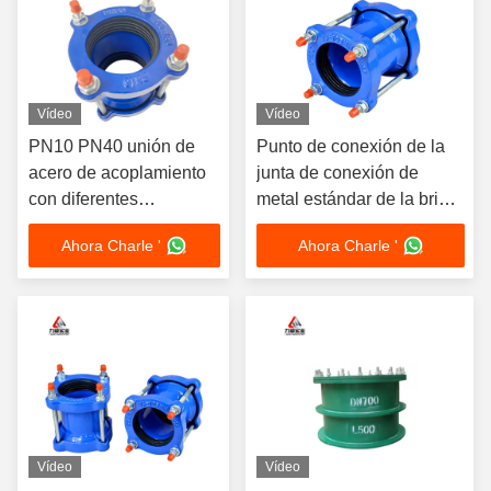
Vídeo
Vídeo
PN10 PN40 unión de
Punto de conexión de la
acero de acoplamiento
junta de conexión de
con diferentes
metal estándar de la brida
configuraciones
DIN PN10 de alta
Ahora Charle '
Ahora Charle '
resistencia y durabilidad
Vídeo
Vídeo