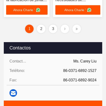
de acero
construcción
Ahora Charle '
Ahora Charle '
personalizadas
1
2
3
Contactos
Contactos:
Ms. Carey Liu
Teléfono:
86-0371-6892-1527
Fax:
86-0371-6892-9024