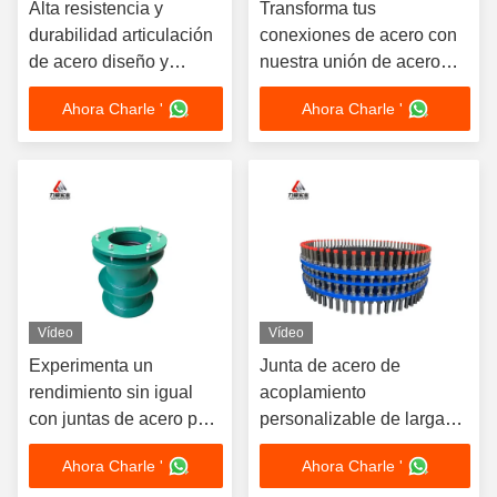
Alta resistencia y
Transforma tus
durabilidad articulación
conexiones de acero con
de acero diseño y
nuestra unión de acero
construcción flexibles
superior para obtener la
Ahora Charle '
Ahora Charle '
con conexión de brida
máxima resistencia
Vídeo
Vídeo
Experimenta un
Junta de acero de
rendimiento sin igual
acoplamiento
con juntas de acero para
personalizable de larga
conexiones industriales
duración y bajo
Ahora Charle '
Ahora Charle '
mantenimiento