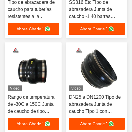
Tipo de abrazadera de
SS316 Etc Tipo de
caucho para tuberías
abrazadera Junta de
resistentes a la
caucho -1 40 barras
corrosión
Desplazamiento del eje
Ahora Charle '
Ahora Charle '
Desplazamiento radial
TIPO 2
Vídeo
Vídeo
Rango de temperatura
DN25 a DN1200 Tipo de
de -30C a 150C Junta
abrazadera Junta de
de caucho de tipo
caucho Tipo 1 con
abrazadera para el
desplazamiento de flexión
Ahora Charle '
Ahora Charle '
sistema de tuberías y