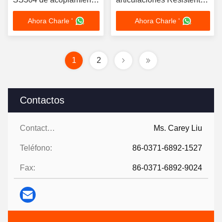
fácil instalación y
al ácido 40 barras Para
Ahora Charle '
Ahora Charle '
mantenimiento
múltiples medios
1
2
Contactos
Contactos:
Ms. Carey Liu
Teléfono:
86-0371-6892-1527
Fax:
86-0371-6892-9024