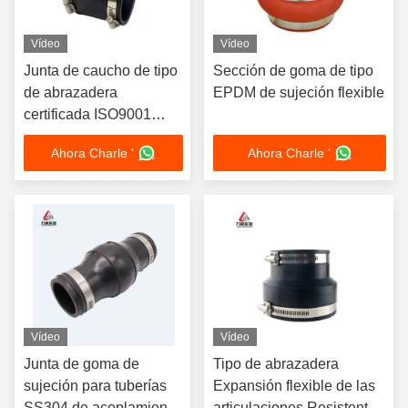
Vídeo
Vídeo
Junta de caucho de tipo
Sección de goma de tipo
de abrazadera
EPDM de sujeción flexible
certificada ISO9001
para desplazamiento del
Ahora Charle '
Ahora Charle '
eje y unión de líneas de
tubería
Vídeo
Vídeo
Junta de goma de
Tipo de abrazadera
sujeción para tuberías
Expansión flexible de las
SS304 de acoplamiento
articulaciones Resistente