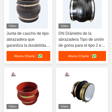
Vídeo
Vídeo
Junta de caucho de tipo
DN Diámetro de la
abrazadera que
abrazadera Tipo de unión
garantiza la durabilidad
de goma para el tipo 2 eje
de la conexión sin
y desplazamiento radial
Ahora Charle '
Ahora Charle '
costuras y la absorción
de vibraciones en los
sistemas de
transferencia de fluidos
Vídeo
Vídeo