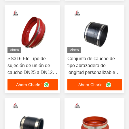
soporte
Vídeo
Vídeo
SS316 Etc Tipo de
Conjunto de caucho de
sujeción de unión de
tipo abrazadera de
caucho DN25 a DN1200
longitud personalizable
Rango de temperatura
para conexiones
Ahora Charle '
Ahora Charle '
-30C a 150C
industriales de trabajo
pesado