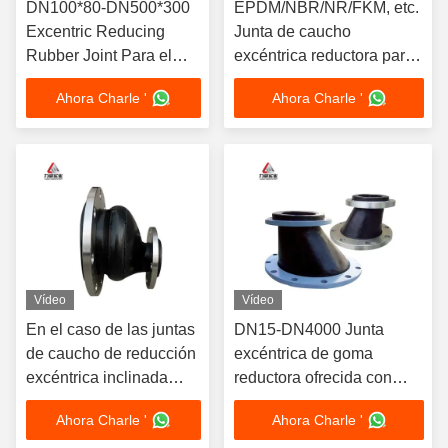
DN100*80-DN500*300
EPDM/NBR/NR/FKM, etc.
Excentric Reducing
Junta de caucho
Rubber Joint Para el
excéntrica reductora para
rango de temperatura
la industria petrolera
Ahora Charle '
Ahora Charle '
-15- 80 C Especial -30-
150 C
Vídeo
Vídeo
En el caso de las juntas
DN15-DN4000 Junta
de caucho de reducción
excéntrica de goma
excéntrica inclinada
reductora ofrecida con
para tamaños de
dibujo de brida de acero al
Ahora Charle '
Ahora Charle '
DN100*DN80 a
carbono