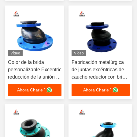
DN500*DN300
Vídeo
Vídeo
Color de la brida
Fabricación metalúrgica
personalizable Excentric
de juntas excéntricas de
reducción de la unión de
caucho reductor con brida
goma para -15- 80 C de
personalizable
Ahora Charle '
Ahora Charle '
temperatura