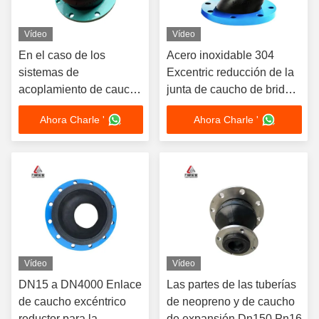
Vídeo
Vídeo
En el caso de los
Acero inoxidable 304
sistemas de
Excentric reducción de la
acoplamiento de caucho
junta de caucho de brida
con acoplamiento de
para entornos de presión
Ahora Charle '
Ahora Charle '
caucho con
acoplamiento de caucho
con acoplamiento de
caucho con
acoplamiento de caucho
con acoplamiento de
caucho con
acoplamiento de caucho
con acoplamiento de
Vídeo
Vídeo
caucho con
DN15 a DN4000 Enlace
Las partes de las tuberías
acoplamiento de caucho
de caucho excéntrico
de neopreno y de caucho
con acoplamiento de
reductor para la
de expansión Dn150 Pn16