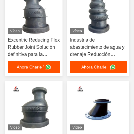
Vídeo
Vídeo
Excentric Reducing Flex
Industria de
Rubber Joint Solución
abastecimiento de agua y
definitiva para la
drenaje Reducción
resistencia a las
excéntrica de la junta de
Ahora Charle '
Ahora Charle '
vibraciones y el
caucho Conexión de brida
envejecimiento
y resistencia al
envejecimiento
garantizada
Vídeo
Vídeo