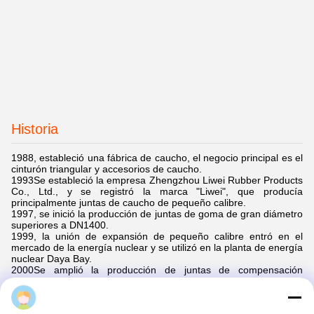
Historia
1988, estableció una fábrica de caucho, el negocio principal es el
cinturón triangular y accesorios de caucho.
1993Se estableció la empresa Zhengzhou Liwei Rubber Products
Co., Ltd., y se registró la marca "Liwei", que producía
principalmente juntas de caucho de pequeño calibre.
1997, se inició la producción de juntas de goma de gran diámetro
superiores a DN1400.
1999, la unión de expansión de pequeño calibre entró en el
mercado de la energía nuclear y se utilizó en la planta de energía
nuclear Daya Bay.
2000Se amplió la producción de juntas de compensación
metálicas y de conductos de aire de tejido.
2007, solicitó y obtuvo 8 patentes prácticas.
Suzy
2008, se produjo la unión de goma de gran diámetro DN3600.